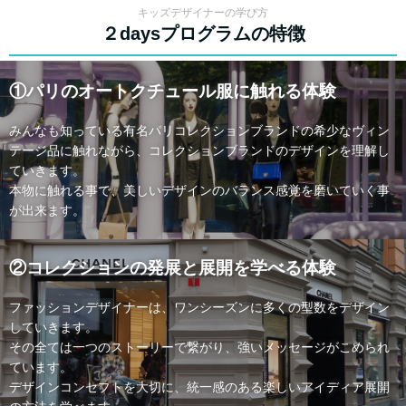
キッズデザイナーの学び方
２daysプログラムの特徴
①パリのオートクチュール服に触れる体験
みんなも知っている有名パリコレクションブランドの希少なヴィン
テージ品に触れながら、コレクションブランドのデザインを理解し
ていきます。
本物に触れる事で、美しいデザインのバランス感覚を磨いていく事
が出来ます。
②コレクションの発展と展開を学べる体験
ファッションデザイナーは、ワンシーズンに多くの型数をデザイン
していきます。
その全ては一つのストーリーで繋がり、強いメッセージがこめられ
ています。
デザインコンセプトを大切に、統一感のある楽しいアイディア展開