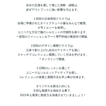
自分の五感を通して感じた体験・経験は、
必ずアウトプットに強い影響を与えます。
１回目の立体表現クラスでは、
会場に準備されたオートクチュール服をみんなで鑑賞。
９号トルソーを使用し、
ユニークな方法で服のシルエットの可能性を探ります。
＊原宿のファッション＆アート専門学校の教室内で開催。
２回目のデザイン展開クラスでは、
立体で創り上げた自分のアイディアを基に
スケッチでコレクション展開していく方法を学びます。
＊オンラインで開催。
２日間のレッスンを通して
ユニークなシルエットアイディアを探し、
コレクションの発展と展開方法を学ぶ事が出来ます。
オリジナルを創るためにも
大切な基礎力を強化する事で、
2021年も着実に創造力を加速させていきましょう！