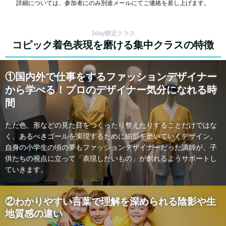
詳細については、参加者にのみ別途メールにてご連絡を差し上げます。
1day限定クラス
コピック着色表現を磨ける集中クラスの特徴
①国内外で仕事をするファッションデザイナー
から学べる！プロのデザイナー気分になれる時
間
ただ色、形などの見た目をつくったり整えたりすることだけではな
く、あるべきゴールを実現するために細部を磨いていくデザイン。
自身の小学生の頃の夢もファッションデザイナーだった講師が、子
供たちの視点に立って「表現したいもの」が創れるようサポートし
ていきます。
②わかりやすい言葉で理解を深められる陰影や生
地質感の違い