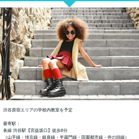
渋谷原宿エリアの学校内教室を予定
最寄駅：
各線 渋谷駅【宮益坂口】徒歩8分
（山手線・埼京線・銀座線・半蔵門線・田園都市線・井の頭線）