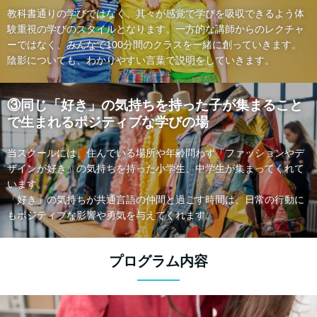
教科書通りの学びではなく、其々が感覚で学びを吸収できるよう体
験重視の学びのスタイルとなります。一方的な講師からのレクチャ
ーではなく、みんなで100分間のクラスを一緒に創っていきます。
陰影についても、わかりやすい言葉で説明をしていきます。
③同じ「好き」の気持ちを持った子が集まること
で生まれるポジティブな学びの場
当スクールには、住んでいる場所や年齢問わず「ファッションやデ
ザインが好き」の気持ちを持った小学生、中学生が集まってくれて
います。
「好き」の気持ちが共通言語の仲間と過ごす時間は、日常の行動に
もポジティブな影響や勇気を与えてくれます。
プログラム内容